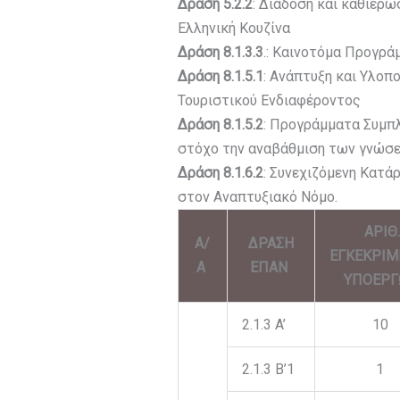
Δράση 5.2.2
: Διάδοση και καθιέρω
Ελληνική Κουζίνα
Δράση 8.1.3.3
.: Καινοτόμα Προγρά
Δράση 8.1.5.1
: Ανάπτυξη και Υλο
Τουριστικού Ενδιαφέροντος
Δράση 8.1.5.2
: Προγράμματα Συμπλ
στόχο την αναβάθμιση των γνώσε
Δράση 8.1.6.2
: Συνεχιζόμενη Κατ
στον Αναπτυξιακό Νόμο.
ΑΡΙΘ.
Α/
ΔΡΑΣΗ
ΕΓΚΕΚΡΙΜ
Α
ΕΠΑΝ
ΥΠΟΕΡ
2.1.3 A’
10
2.1.3 B’1
1