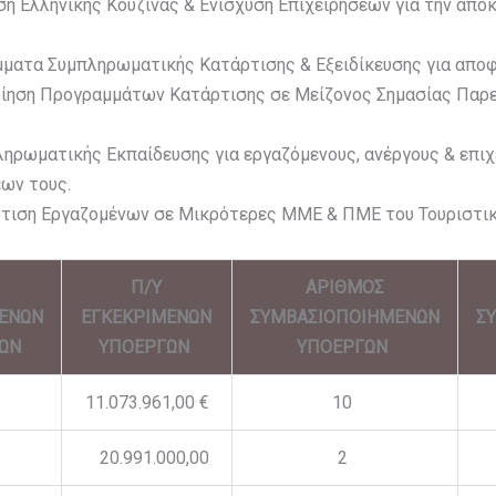
ση Ελληνικής Κουζίνας & Ενίσχυση Επιχειρήσεων για την από
μματα Συμπληρωματικής Κατάρτισης & Εξειδίκευσης για απο
ποίηση Προγραμμάτων Κατάρτισης σε Μείζονος Σημασίας Παρ
ηρωματικής Εκπαίδευσης για εργαζόμενους, ανέργους & επιχ
ων τους.
άρτιση Εργαζομένων σε Μικρότερες ΜΜΕ & ΠΜΕ του Τουριστικ
Π/Υ
ΑΡΙΘΜΟΣ
ΕΝΩΝ
ΕΓΚΕΚΡΙΜΕΝΩΝ
ΣΥΜΒΑΣΙΟΠΟΙΗΜΕΝΩΝ
Σ
ΓΩΝ
ΥΠΟΕΡΓΩΝ
ΥΠΟΕΡΓΩΝ
11.073.961,00 €
10
20.991.000,00
2