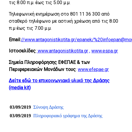
τις 8.00 π.μ. έως τις 5.00 μ.μ.
Τηλεφωνική ενημέρωση στο 801 11 36 300 από
σταθερό τηλέφωνο με αστική χρέωση από τις 8.00
π.μ έως τις 7.00 μ.μ.
Εmail
:
//www.antagonistikotita.gr/epanek/%20infoepan@mo
Ιστοσελίδες
:
www.antagonistikotita.gr
,
www.espa.gr
Σημεία Πληροφόρησης ΕΦΕΠΑΕ & των
Περιφερειακών Μονάδων
τους
:
www.efepae.gr
Δείτε εδώ το επικοινωνιακό υλικό της Δράσης
(media kit)
03/09/2019
Σύνοψη Δράσης
03/09/2019
Πληροφοριακό γράφημα της Δράσης