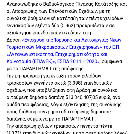
Ανακοινώθηκε ο Βαθμολογικός Πίνακας Κατάταξης και
οι Απορρίψεις των Επενδυτικών Σχεδίων, με τη
συνολική βαθμολογική κατάταξη των πέντε χιλιάδων
εννιακοσίων εξήντα δύο (5.962) προκριθέντων σε
αξιολόγηση επενδυτικών σχεδίων, στη
Δράση
«Ενίσχυση της Ίδρυσης και Λειτουργίας Νέων
Τουριστικών Μικρομεσαίων Επιχειρήσεων» του Ε.Π.
«Ανταγωνιστικότητα, Επιχειρηματικότητα και
Καινοτομία (ΕΠΑνΕΚ)», ΕΣΠΑ 2014 – 2020»
, σύμφωνα
με το ΠΑΡΑΡΤΗΜΑ Ι της απόφασης.
Την μη πρόκριση για ένταξη τριών χιλιάδων
τριακοσίων ενενήντα οκτώ (3.398) επενδυτικών
σχεδίων, που υποβλήθηκαν στη Δράση με συνολικό
αιτούμενη δημόσια δαπάνη 513.340.407,05 ευρώ, ανά
ομάδα περιφέρειας, λόγω εξάντλησης της συνολικής
προς διάθεση συγχρηματοδοτούμενης δημόσιας
δαπάνης, σύμφωνα με το ΠΑΡΑΡΤΗΜΑ ΙΙ.
Tην απόρριψη χιλίων τριακοσίων πενήντα πέντε
(1.373) επενδυτικών σχεδίων, με το σχετικό/ούς λόγο/