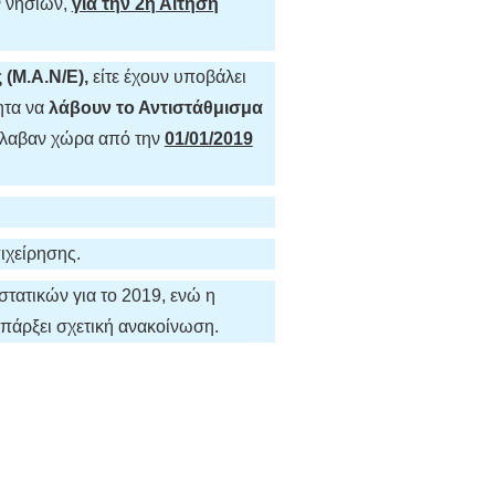
ν νησιών,
για την 2η Αίτηση
 (Μ.Α.Ν/Ε),
είτε έχουν υποβάλει
ητα να
λάβουν το Αντιστάθμισμα
 έλαβαν χώρα από την
01/01/2019
ιχείρησης.
τατικών για το 2019, ενώ η
υπάρξει σχετική ανακοίνωση.