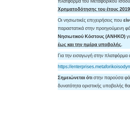
πλατφόρμα του Μεταφορικού Ισοδύν
Χρηματοδότησης του έτους 2019
Οι νησιωτικές επιχειρήσεις που
εί
παραστατικά στην προηγούμενη φά
Νησιωτικού Κόστους (ΑΝΗΚΟ)
γι
έως και την ημέρα υποβολής
.
Για την εισαγωγή στην πλατφόρμα
https://enterprises.metaforikoisod
Σημειώνεται ότι
στην παρούσα φάσ
δυνατότητα οριστικής υποβολής θα 