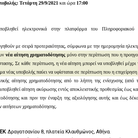
οβολής: Τετάρτη 29/9/2021
και ώρα
17:00
οβληθεί ηλεκτρονικά στην πλατφόρμα του Πληροφοριακού 
ογηθούν με σειρά προτεραιότητας, σύμφωνα με την ημερομηνία ηλεκ
ουν
νέα αίτηση χρηματοδότησης
μόνο στην περίπτωση που η προηγού
τασης. Σε κάθε περίπτωση, η νέα αίτηση μπορεί να υποβληθεί μέχρι
α νέας υποβολής παύει να υφίσταται σε περίπτωση που η επιχείρηση 
νικής αίτησης χρηματοδότησης από το λήπτη της ενίσχυσης (από
 υποβληθεί αίτηση ακύρωσης εντός αποκλειστικής προθεσμίας έως κα
οδότησης και πριν την έναρξη της αξιολόγησης αυτής και έως δέκ
ν αιτήσεων χρηματοδότησης.
νΕΚ
: Δραγατσανίου 8, πλατεία Κλαυθμώνος, Αθήνα.