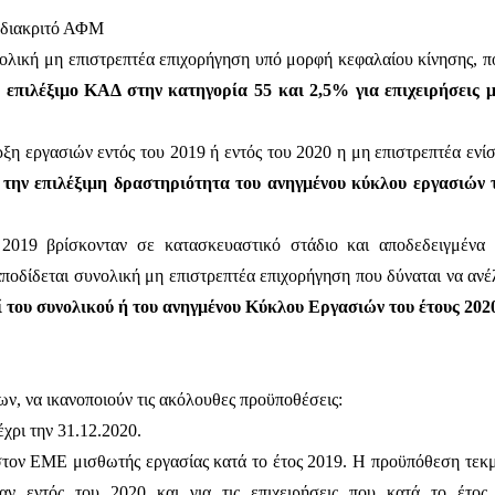
 διακριτό ΑΦΜ
νολική μη επιστρεπτέα επιχορήγηση υπό μορφή κεφαλαίου κίνησης, πο
ε επιλέξιμο ΚΑΔ στην κατηγορία 55 και 2,5% για επιχειρήσεις 
αρξη εργασιών εντός του 2019 ή εντός του 2020 η μη επιστρεπτέα ενί
την επιλέξιμη δραστηριότητα του ανηγμένου κύκλου εργασιών τ
ς 2019 βρίσκονταν σε κατασκευαστικό στάδιο και αποδεδειγμένα 
αποδίδεται συνολική μη επιστρεπτέα επιχορήγηση που δύναται να αν
ί του συνολικού ή του ανηγμένου Κύκλου Εργασιών του έτους 202
ων, να ικανοποιούν τις ακόλουθες προϋποθέσεις:
χρι την 31.12.2020.
τον ΕΜΕ μισθωτής εργασίας κατά το έτος 2019.
Η προϋπόθεση τεκμα
αν εντός του 2020 και για τις επιχειρήσεις που κατά το έτος