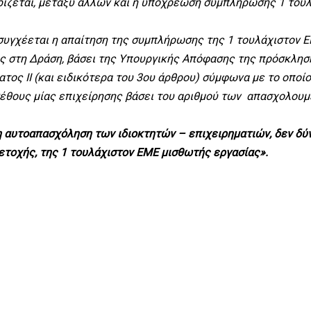
ίζεται, μεταξύ άλλων και η υποχρέωση συμπλήρωσης 1 του
α συγχέεται η απαίτηση της συμπλήρωσης της 1 τουλάχιστον 
 στη Δράση, βάσει της Υπουργικής Απόφασης της πρόσκληση
ς ΙΙ (και ειδικότερα του 3ου άρθρου) σύμφωνα με το οποίο
έθους μίας επιχείρησης βάσει του αριθμού των απασχολουμ
η αυτοαπασχόληση των ιδιοκτητών – επιχειρηματιών, δεν δύν
τοχής, της 1 τουλάχιστον ΕΜΕ μισθωτής εργασίας».