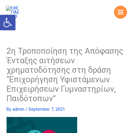
Skip
to
Open toolbar
content
2η Τροποποίηση της Απόφασης
Ένταξης αιτήσεων
χρηματοδότησης στη δράση
“Επιχορήγηση Υφιστάμενων
Επιχειρήσεων Γυμναστηρίων,
Παιδότοπων”
By
admin
/
September 7, 2021