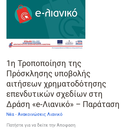
της
Πρόσκλησης
υποβολής
αιτήσεων
χρηματοδότησης
επενδυτικών
σχεδίων
στη
Δράση
1η Τροποποίηση της
«e-
Λιανικό»
Πρόσκλησης υποβολής
–
αιτήσεων χρηματοδότησης
Παράταση
επενδυτικών σχεδίων στη
Δράση «e-Λιανικό» – Παράταση
Νέα - Ανακοινώσεις Λιανικό
Πατήστε για να δείτε την Αποφαση