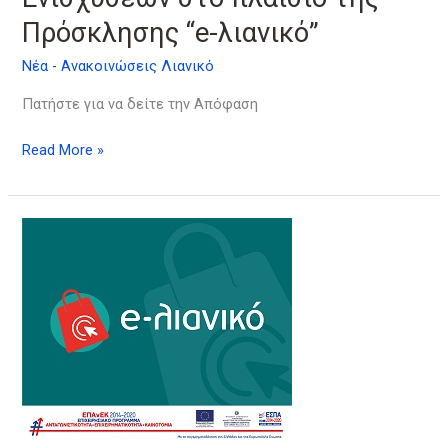
Πρόσκλησης “e-λιανικό”
Νέα - Ανακοινώσεις Λιανικό
Πατήστε για να δείτε την Απόφαση
Read More »
1η
Απόφαση
Ένταξης
Πράξεων
Κρατικών
Ενισχύσεων
στο
πλαίσιο
της
Πρόσκλησης