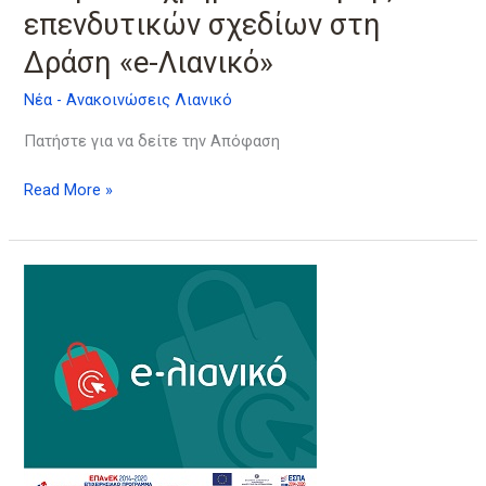
επενδυτικών σχεδίων στη
Δράση «e-Λιανικό»
Νέα - Ανακοινώσεις Λιανικό
Πατήστε για να δείτε την Απόφαση
Read More »
2η
Τροποποίηση
της
Πρόσκλησης
υποβολής
αιτήσεων
χρηματοδότησης
επενδυτικών
σχεδίων