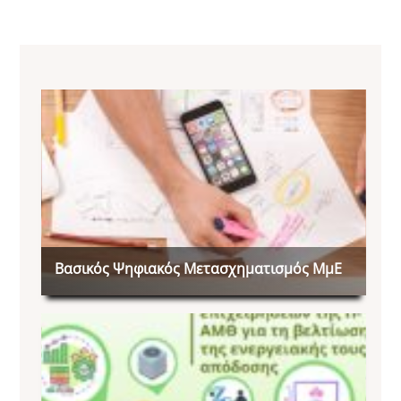
Βασικός Ψηφιακός Μετασχηματισμός ΜμΕ