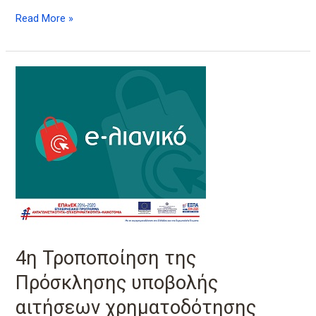
“e-
Read More »
λιανικό”
4η
Τροποποίηση
της
Πρόσκλησης
υποβολής
αιτήσεων
χρηματοδότησης
επενδυτικών
σχεδίων
στη
Δράση
4η Τροποποίηση της
«e-
Λιανικό»
Πρόσκλησης υποβολής
αιτήσεων χρηματοδότησης