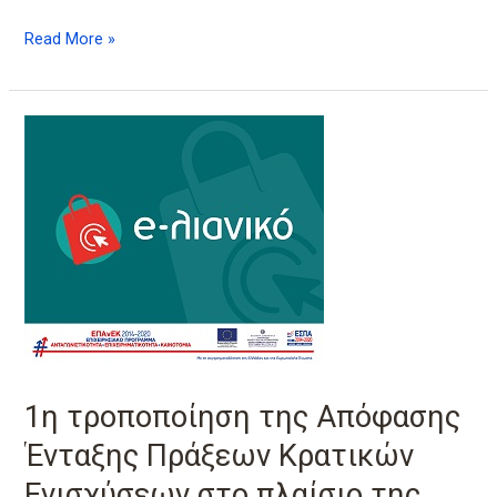
Read More »
1η
τροποποίηση
της
Απόφασης
Ένταξης
Πράξεων
Κρατικών
Ενισχύσεων
στο
πλαίσιο
της
1η τροποποίηση της Απόφασης
Πρόσκλησης
“e-
Ένταξης Πράξεων Κρατικών
λιανικό”
Ενισχύσεων στο πλαίσιο της