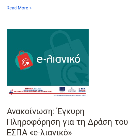
Read More »
Ανακοίνωση:
Έγκυρη
Πληροφόρηση
για
τη
Δράση
του
ΕΣΠΑ
«e-
λιανικό»
Ανακοίνωση: Έγκυρη
Πληροφόρηση για τη Δράση του
ΕΣΠΑ «e-λιανικό»