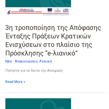
Ενισχύσεων
στο
πλαίσιο
της
3η τροποποίηση της Απόφασης
Πρόσκλησης
“e-
Ένταξης Πράξεων Κρατικών
λιανικό”
Ενισχύσεων στο πλαίσιο της
Πρόσκλησης “e-λιανικό”
Νέα - Ανακοινώσεις Λιανικό
Πατήστε για να δείτε την Απόφαση
Read More »
2η
τροποποίηση