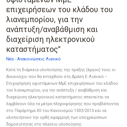
για
επιχειρήσεων του κλάδου του
την
λιανεμπορίου, για την
ανάπτυξη/
αναβάθμιση
ανάπτυξη/αναβάθμιση και
και
διαχείριση ηλεκτρονικού
διαχείριση
ηλεκτρονικού
καταστήματος”
καταστήματος”
Νέα - Ανακοινώσεις Λιανικό
Κατά τη διάρκεια υλοποίησης της πράξης (έργου) τους οι
Δικαιούχοι που θα ενταχθούν στη Δράση Ε-Λιανικό –
Επιχορήγηση υφιστάμενων ΜμΕ επιχειρήσεων του κλάδου
του λιανεμπορίου, για την ανάπτυξη / αναβάθμιση και
διαχείριση ηλεκτρονικού καταστήματος απαιτείται να
λαμβάνουν όλα τα μέτρα πληροφόρησης που προβλέπονται
στο Παράρτημα XII του Κανονισμού 1303/2013 και να
υλοποιήσουν την ορθή εφαρμογή των υποχρεώσεων
δημοσιότητας στο πλαίσιο υλοποίησης