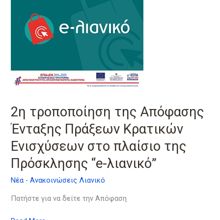
της
Απόφασης
Ένταξης
Πράξεων
Κρατικών
Ενισχύσεων
στο
πλαίσιο
της
2η τροποποίηση της Απόφασης
Πρόσκλησης
“e-
Ένταξης Πράξεων Κρατικών
λιανικό”
Ενισχύσεων στο πλαίσιο της
Πρόσκλησης “e-λιανικό”
Νέα - Ανακοινώσεις Λιανικό
Πατήστε για να δείτε την Απόφαση