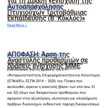
για τη Δράση «Ενίσχυση της
Αυτοαπασχόλησης
Νέα - Ανακοινώσεις πτυχιούχοι Β
Πτυχιούχων Τριτοβάθμιας
Πατήστε για να δείτε την Απόφαση
Εκπαίδευσης (Β΄ Κύκλος)»
Read More »
ΑΠΟΦΑΣΗ: Άρση της
Νέα - Ανακοινώσεις πτυχιούχοι Β
Αναστολής προθεσμιών σε
Με απόφαση του Υφυπουργού Ανάπτυξης και
δράσεις ενίσχυσης ΜΜΕ
Επενδύσεων, για τις Δράσεις του Ε.Π.
«Ανταγωνιστικότητα, Επιχειρηματικότητα και Καινοτομία
(ΕΠΑνΕΚ)», ΕΣΠΑ 2014 – 2020, του Πίνακα που
ακολουθεί, αίρεται η αναστολή (βάσει των υπό άνω 51
και 52) όλων των δεσμευτικών προθεσμιών που
αφορούν στην αξιολόγηση, υλοποίηση και ολοκλήρωση
πράξεων δικαιούχων, ενδεικτικά: παροχή διευκρινίσεων