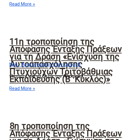
Read More »
11η τροποποίηση της
Απόφασης Ένταξης Πράξεων
για τη Δράση «Ενίσχυση της
Αυτοαπασχόλησης
Νέα - Ανακοινώσεις πτυχιούχοι Β
Πτυχιούχων Τριτοβάθμιας
Πατήστε για να δείτε την Απόφαση
Εκπαίδευσης (Β΄ Κύκλος)»
Read More »
8η τροποποίηση της
Απόφασης Ένταξης Πράξεων