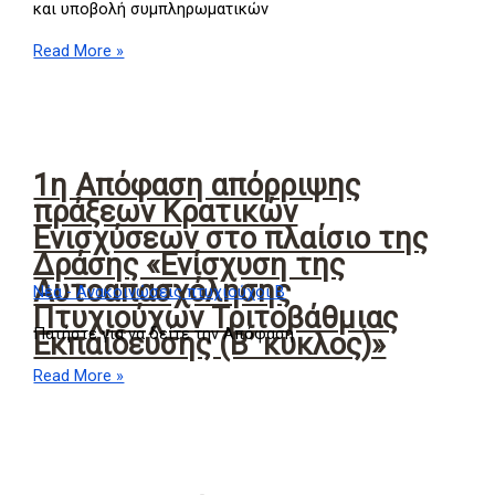
και υποβολή συμπληρωματικών
Read More »
1η Απόφαση απόρριψης
πράξεων Κρατικών
Ενισχύσεων στο πλαίσιο της
Δράσης «Ενίσχυση της
Αυτοαπασχόλησης
Νέα - Ανακοινώσεις πτυχιούχοι Β
Πτυχιούχων Τριτοβάθμιας
Πατήστε για να δείτε την Απόφαση
Εκπαίδευσης (Β’ κύκλος)»
Read More »