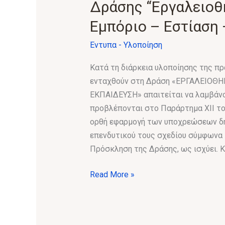
Δράσης “Εργαλειοθ
Δράσης
Εμπόριο – Εστίαση 
“Εργαλειοθήκη
Επιχειρηματικότητας:
Έντυπα - Υλοποίηση
Εμπόριο
–
Κατά τη διάρκεια υλοποίησης της πρά
Εστίαση
ενταχθούν στη Δράση «ΕΡΓΑΛΕΙΟΘΗ
–
ΕΚΠΑΙΔΕΥΣΗ» απαιτείται να λαμβάν
Εκπαίδευση”
προβλέπονται στο Παράρτημα XII το
ορθή εφαρμογή των υποχρεώσεων δη
επενδυτικού τους σχεδίου σύμφωνα 
Πρόσκληση της Δράσης, ως ισχύει. K
Read More »