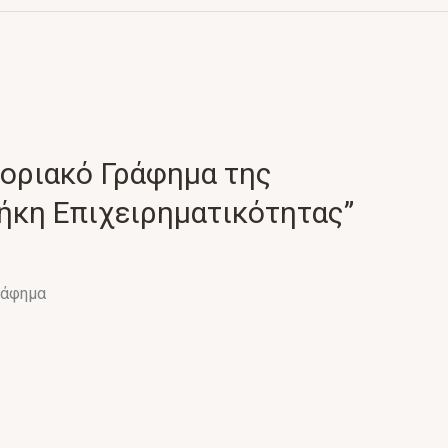
οριακό Γράφημα της
ήκη Επιχειρηματικότητας”
ράφημα