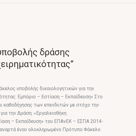
υποβολής δράσης
χειρηματικότητας”
άκελος υποβολής δικαιολογητικών για την
ότητας: Εμπόριο – Εστίαση – Εκπαίδευση» Στο
αι καθοδήγησης των επενδυτών με στόχο την
για την Δράση: «Εργαλειοθήκη
τίαση – Εκπαίδευση» του ΕΠΑνΕΚ – ΕΣΠΑ 2014-
ης αναρτά έναν ολοκληρωμένο Πρότυπο Φάκελο