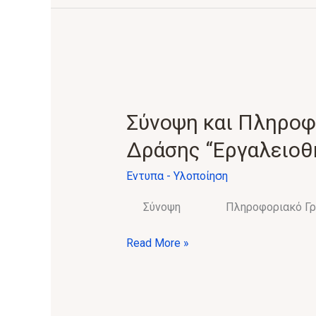
Σύνοψη
και
Πληροφοριακό
Σύνοψη και Πληροφ
Γράφημα
Δράσης “Εργαλειοθ
της
Δράσης
Έντυπα - Υλοποίηση
“Εργαλειοθήκη
Σύνοψη Πληροφοριακό Γ
Επιχειρηματικότητας”
Read More »